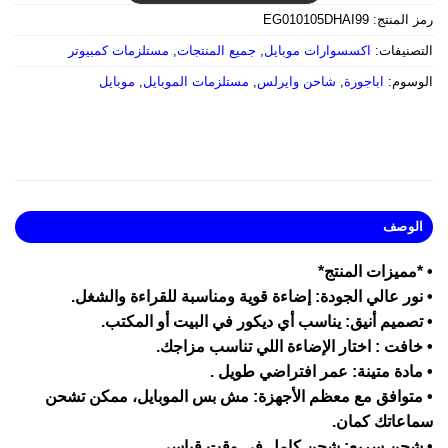
مز المنتج:
EG010105DHAI99
لتصنيفات:
اكسسوارات موبايل
,
جميع المنتجات
,
مستلزمات كمبيوتر
لوسوم:
اباجورة
,
شاحن وايرلس
,
مستلزمات الموبايل
,
موبايل
الوصف
 *مميزات المنتج*
 نور عالي الجودة: إضاءة قوية ومناسبة للقراءة والشغل.
 تصميم أنيق: يناسب أي ديكور في البيت أو المكتب.
 خافت : اختار الإضاءة اللي تناسب مزاجك.
 مادة متينة: عمر افتراضي طويل .
 متوافق مع معظم الأجهزة: مش بس الموبايل، ممكن تشحن
ماعاتك كمان.
 شحن سريع: شحن كامل في وقت قياسي.