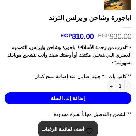
باجورة وشاحن وايرلس الترند
السعر
السعر
810.00
930.0
EGP
EGP
الأصلي
الحالي
 “اهرب من زحمة الأسلاك! اباجورة وشاحن وايرلس، التصميم
هو:
هو:
لعصري اللي هيخلي مكتبك أو أوضتك شيك وأنت بتشحن موبايلك
EGP810.00.
EGP930.00.
سهولة.”•
* كاش باك ٣٠ جنيه إضافي عند إضافة منتج كمان
مية اباجورة وشاحن وايرلس الترند
إضافة إلى السلة
* الشحن والتوصيل مجاناً لفترة محدودة
أضف لقائمة الرغبات