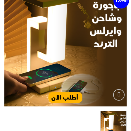
أضف
لقائمة
الرغبات