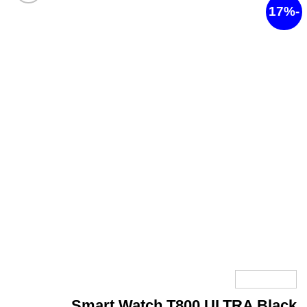
أضف
لقائمة
الرغبات
Smart Watch T800 ULTRA Blac