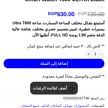
السعر
السعر
630.00
720.0
EGP
EGP
الأصلي
الحالي
أستمتع بشكل مختلف للساعة السمارت، ساعة Ultra T800
هو:
هو:
مميزات خطيرة، تتميز بتصميم عصري مختلف، شاشة عالية
EGP630.00.
EGP720.00.
لدقة بحجم 1.99 بوصة FULL HD، أطلبها الآن.
* كاش باك ٣٠ جنيه إضافي عند إضافة منتج كمان
ة Smart Watch T800 ULTRA Black
إضافة إلى السلة
* الشحن والتوصيل مجاناً لفترة محدودة
أضف لقائمة الرغبات
مز المنتج:
EG010101ULTT99
لتصنيفات:
اكسسوارات موبايل
,
الساعات الذكيه
,
جميع المنتجات