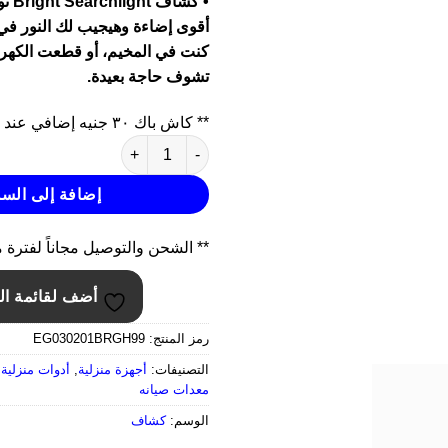
• كشاف
هو:
أقوى إضاءة وهيجيب لك النور في
430.00.
كنت في المخيم، أو قطعت الكهربا
تشوف حاجة بعيدة.
** كاش باك ٣٠ جنيه إضافي عند إضافة منتج كمان
كمية • كشاف Bright Searchlight الحديث
إضافة إلى السل
** الشحن والتوصيل مجاناً لفترة 
أضف لقائمة ال
رمز المنتج:
EG030201BRGH99
التصنيفات:
أجهزة منزلية
,
أدوات منزلية
,
معدات صيانه
الوسم:
كشاف