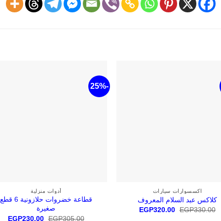
-25%
أضف
لقائمة
الرغبات
+
اكسسوارات سيارات
أدوات منزلية
قطاعة خضروات حلازونية 6 قطع
كلاكس عبد السلام المعروف
صغيرة
السعر
السعر
EGP
320.00
EGP
330.00
الأصلي
الحالي
السعر
الس
EGP
230.00
EGP
305.00