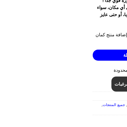
 Bright Searchlight نوره قوي جدا !
هو:
 أي مكان، سواء
EGP388.00.
EGP
، أو حتى عايز
ة
محدودة
رغبات
جميع المنتجات
,