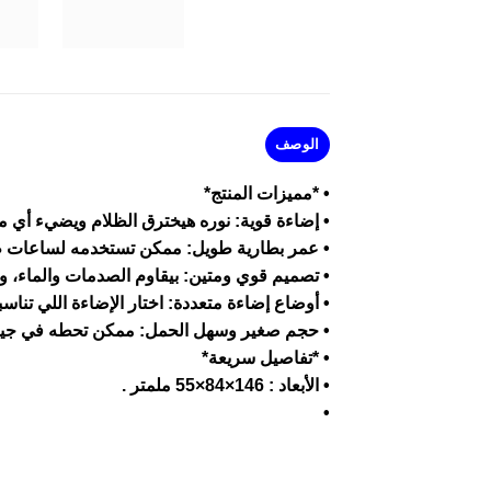
الوصف
• *مميزات المنتج*
• إضاءة قوية: نوره هيخترق الظلام ويضيء أي م
• عمر بطارية طويل: ممكن تستخدمه لساعات طو
• تصميم قوي ومتين: بيقاوم الصدمات والماء،
• أوضاع إضاءة متعددة: اختار الإضاءة اللي تناس
• حجم صغير وسهل الحمل: ممكن تحطه في جيبك
• *تفاصيل سريعة*
• الأبعاد : 146×84×55 ملمتر .
•