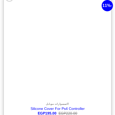
-11%
أضف
لقائمة
الرغبات
اكسسوارات موبايل
Silicone Cover For Ps4 Controller
السعر
السعر
EGP
195.00
EGP
220.00