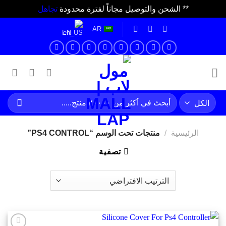
** الشحن والتوصيل مجاناً لفترة محدودة
تجاهل
خطي
AR
EN
لمحتوى
البحث
عن:
الرئيسية
/
منتجات تحت الوسم “PS4 CONTROL”
تصفية