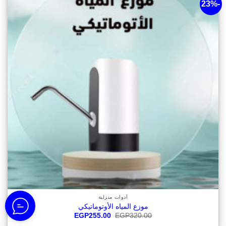
-23%
أضف
لقائمة
الرغبات
أدوات منزلية
موزع المياه الأوتوماتيكي
السعر
السعر
EGP
255.00
EGP
320.00
الأصلي
الحالي