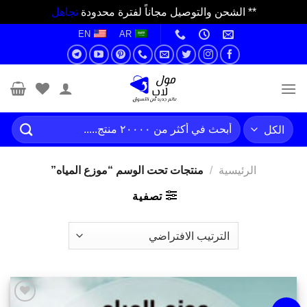
** الشحن والتوصيل مجاناً لفترة محدودة
تجاهل
خطي
EN
AR
لمحتوى
البحث
عن:
الرئيسية
/
منتجات تحت الوسم “موزع المياه”
تصفية