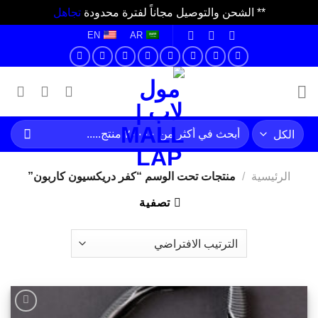
** الشحن والتوصيل مجاناً لفترة محدودة
تجاهل
خطي
EN
AR
لمحتوى
البحث
عن:
الرئيسية
/
منتجات تحت الوسم “كفر دريكسيون كاربون”
تصفية