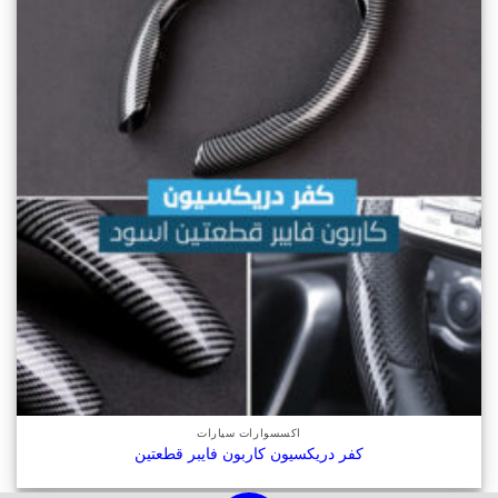
أضف
لقائمة
الرغبات
اكسسوارات سيارات
كفر دريكسيون كاربون فايبر قطعتين