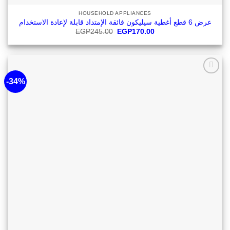
HOUSEHOLD APPLIANCES
عرض 6 قطع أغطية سيليكون فائقة الإمتداد قابلة لإعادة الاستخدام
Original
Current
EGP
245.00
EGP
170.00
price
price
was:
is:
EGP245.00.
EGP170.00.
-34%
أضف
لقائمة
الرغبات