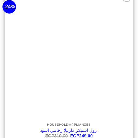
-24%
أضف
لقائمة
الرغبات
HOUSEHOLD APPLIANCES
رول استيكر ماربيلا رخامي اسود ‎‎
Original
Current
EGP
310.00
EGP
249.00